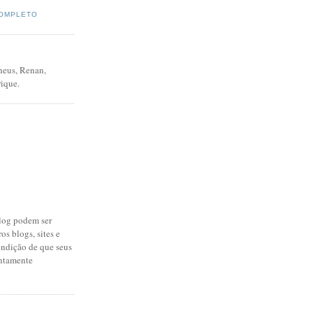
COMPLETO
heus, Renan,
ique.
log podem ser
os blogs, sites e
ondição de que seus
untamente