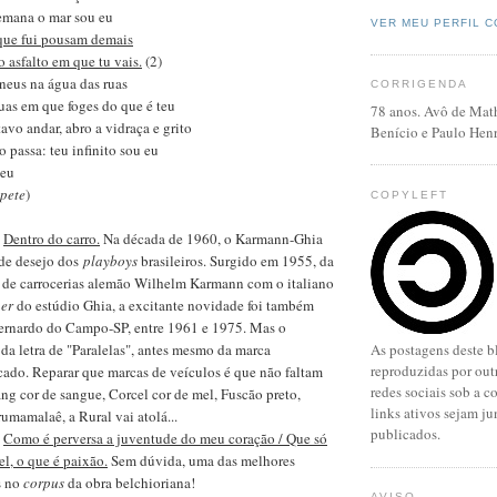
emana o mar sou eu
VER MEU PERFIL 
 que fui pousam demais
do asfalto em que tu vais.
(2)
pneus na água das ruas
CORRIGENDA
uas em que foges do que é teu
78 anos. Avô de Mat
avo andar, abro a vidraça e grito
Benício e Paulo Henr
 passa: teu infinito sou eu
 eu
epete
)
COPYLEFT
:
Dentro do carro.
Na década de 1960, o Karmann-Ghia
 de desejo dos
playboys
brasileiros. Surgido em 1955, da
e de carrocerias alemão Wilhelm Karmann com o italiano
ner
do estúdio Ghia, a excitante novidade foi também
ernardo do Campo-SP, entre 1961 e 1975. Mas o
a letra de "Paralelas", antes mesmo da marca
As postagens deste b
reproduzidas por outr
cado. Reparar que marcas de veículos é que não faltam
redes sociais sob a c
g cor de sangue, Corcel cor de mel, Fuscão preto,
links ativos sejam j
rumamalaê, a Rural vai atolá...
publicados.
:
Como é perversa a juventude do meu coração / Que só
el, o que é paixão.
Sem dúvida, uma das melhores
s no
corpus
da obra belchioriana!
AVISO