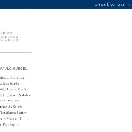
RÁRIOS
 OS BLOGS
IGENDA DE
PAULO GURGEL
anos, natural de
taleza (onde
ido), Ceará, Brasil.
 de Érico e Natália,
enan. Médico
tério da Saúde.
Plataforma Lattes.
EntreMentes, Linha
, Preblog e