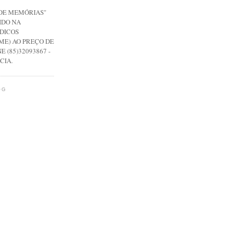
 DE MEMÓRIAS"
IDO NA
DICOS
ME) AO PREÇO DE
E (85)32093867 -
CIA.
OG