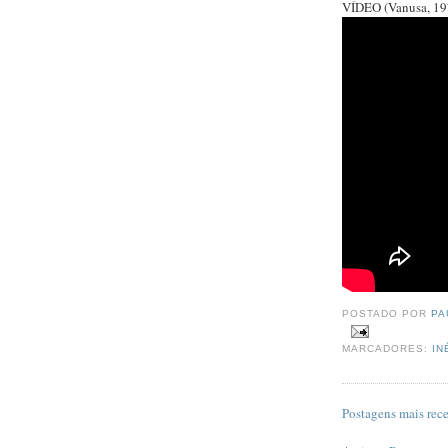
VÍDEO (Vanusa, 19
POSTADO POR
PA
MARCADORES:
IN
Postagens mais rec