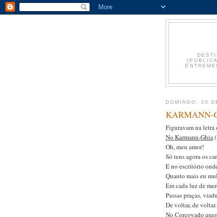
DESTI
(PUBLIC
ENTREMEN
DOMINGO, 30 D
KARMANN-G
Figuravam na letra 
No Karmann-Ghia
(
Oh, meu amor!
Só tens agora os ca
E no escritório onde
Quanto mais eu mul
Em cada luz de merc
Passas praças, viadu
De voltar, de voltar.
No Corcovado quem 