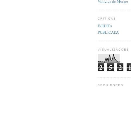
Vinicius de Moraes
CRÍTICAS
INÉDITA
PUBLICADA
VISUALIZAÇÕES
2
5
2
SEGUIDORES