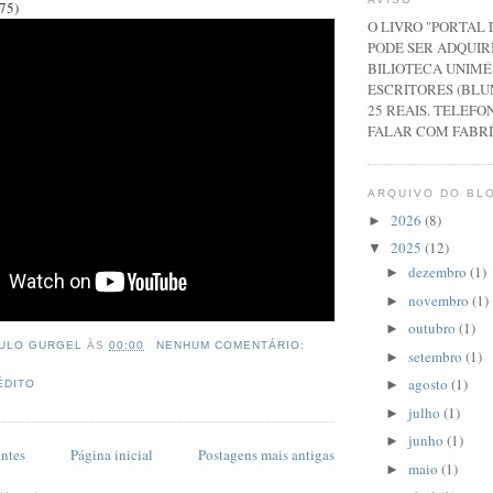
75)
O LIVRO "PORTAL
PODE SER ADQUIR
BILIOTECA UNIMÉ
ESCRITORES (BLU
25 REAIS. TELEFON
FALAR COM FABRÍ
ARQUIVO DO BL
2026
(8)
►
2025
(12)
▼
dezembro
(1)
►
novembro
(1)
►
outubro
(1)
►
ULO GURGEL
ÀS
00:00
NENHUM COMENTÁRIO:
setembro
(1)
►
agosto
(1)
►
ÉDITO
julho
(1)
►
junho
(1)
►
entes
Página inicial
Postagens mais antigas
maio
(1)
►