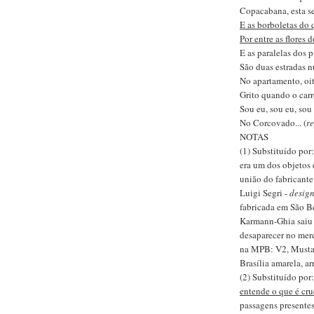
Copacabana, esta s
E as borboletas do
Por entre as flores 
E as paralelas dos 
São duas estradas n
No apartamento, oit
Grito quando o carro
Sou eu, sou eu, sou
No Corcovado... (
r
NOTAS
(1) Substituído por
era um dos objetos
união do fabricant
Luigi Segri -
desig
fabricada em São B
Karmann-Ghia saiu d
desaparecer no mer
na MPB: V2, Mustan
Brasília amarela, ar
(2) Substituído por
entende o que é cru
passagens presente