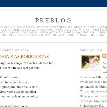
PREBLOG
NA-SE A DIVULGAR EM MEIO ELETRÔNICO OS MEUS TEXTOS LITE
ADOS E INÉDITOS) ESCRITOS NOS ANOS 80 E 90. VISITE TAMBÉM
TES, LINHA DO TEMPO, NOVA ACTA E SLIDESHOWS DO PG. CORR
"QUEM SOU EU": 74 ANOS; AVÔ DE MATHEUS, RENAN E BENÍCIO.
E MARÇO DE 2025
QUEM SOU EU
HIA E AS BORBOLETAS
72 
original da canção "Paralelas", de Belchior:
For
1) sobre o trevo a cem por hora,
res
Casado com Elba, pai
rinhos do motor.
avô de Matheus e R
 eu trabalho e fico rico
aposentado do Minis
tiplico, diminui o meu amor.
Curriculum vitae na 
úrio vejo a luz do teu olhar,
Blogs que publico: 
tos, nem te lembras de voltar,
do Tempo, Nova Acta
Slideshows do PG.
abre os braços sou eu