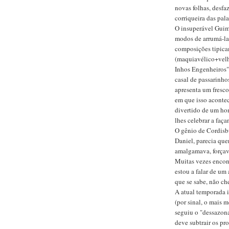
novas folhas, desfa
corriqueira das pal
O insuperável Guima
modos de arrumá-las
composições tipica
(maquiavélico+vel
Inhos Engenheiros"
casal de passarinho
apresenta um fresco
em que isso acontece
divertido de um ho
lhes celebrar a faça
O gênio de Cordisb
Daniel, parecia quer
amalgamava, forçava
Muitas vezes encont
estou a falar de um
que se sabe, não ch
A atual temporada 
(por sinal, o mais 
seguiu o "dessazona
deve subtrair os pr