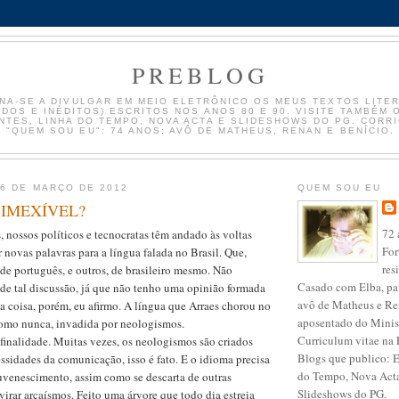
PREBLOG
NA-SE A DIVULGAR EM MEIO ELETRÔNICO OS MEUS TEXTOS LITE
ADOS E INÉDITOS) ESCRITOS NOS ANOS 80 E 90. VISITE TAMBÉM
TES, LINHA DO TEMPO, NOVA ACTA E SLIDESHOWS DO PG. CORR
"QUEM SOU EU": 74 ANOS; AVÔ DE MATHEUS, RENAN E BENÍCIO.
16 DE MARÇO DE 2012
QUEM SOU EU
 IMEXÍVEL?
72 
 nossos políticos e tecnocratas têm andado às voltas
For
r novas palavras para a língua falada no Brasil. Que,
res
r de português, e outros, de brasileiro mesmo. Não
Casado com Elba, pai
de tal discussão, já que não tenho uma opinião formada
avô de Matheus e R
a coisa, porém, eu afirmo. A língua que Arraes chorou no
aposentado do Minis
 como nunca, invadida por neologismos.
Curriculum vitae na 
finalidade. Muitas vezes, os neologismos são criados
Blogs que publico: 
ssidades da comunicação, isso é fato. E o idioma precisa
do Tempo, Nova Acta
juvenescimento, assim como se descarta de outras
Slideshows do PG.
irar arcaísmos. Feito uma árvore que todo dia estreia