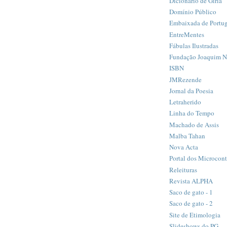
Dicionário de Gíria
Domínio Público
Embaixada de Portug
EntreMentes
Fábulas Ilustradas
Fundação Joaquim 
ISBN
JMRezende
Jornal da Poesia
Letraherido
Linha do Tempo
Machado de Assis
Malba Tahan
Nova Acta
Portal dos Microcon
Releituras
Revista ALPHA
Saco de gato - 1
Saco de gato - 2
Site de Etimologia
Slideshows do PG