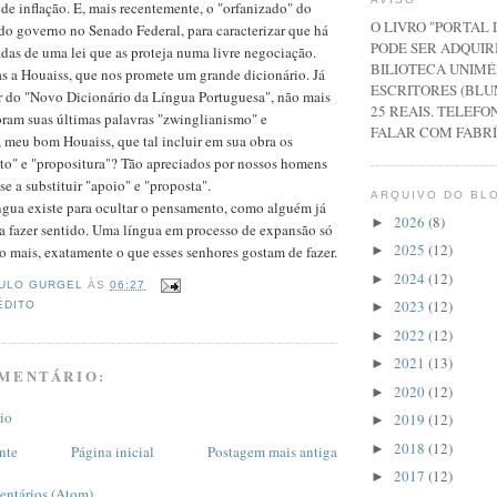
 de inflação. E, mais recentemente, o "orfanizado" do
O LIVRO "PORTAL
r do governo no Senado Federal, para caracterizar que há
PODE SER ADQUIR
adas de uma lei que as proteja numa livre negociação.
BILIOTECA UNIMÉ
s a Houaiss, que nos promete um grande dicionário. Já
ESCRITORES (BLU
or do "Novo Dicionário da Língua Portuguesa", não mais
25 REAIS. TELEFON
foram suas últimas palavras "zwinglianismo" e
FALAR COM FABRÍ
, meu bom Houaiss, que tal incluir em sua obra os
to" e "propositura"? Tão apreciados por nossos homens
e a substituir "apoio" e "proposta".
ARQUIVO DO BL
íngua existe para ocultar o pensamento, como alguém já
2026
(8)
►
a fazer sentido. Uma língua em processo de expansão só
2025
(12)
►
o mais, exatamente o que esses senhores gostam de fazer.
2024
(12)
►
ULO GURGEL
ÀS
06:27
2023
(12)
ÉDITO
►
2022
(12)
►
2021
(13)
►
MENTÁRIO:
2020
(12)
►
io
2019
(12)
►
2018
(12)
►
nte
Página inicial
Postagem mais antiga
2017
(12)
►
entários (Atom)