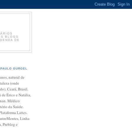
RÁRIOS
 OS BLOGS
IGENDA DE
PAULO GURGEL
anos, natural de
taleza (onde
ido), Ceará, Brasil.
 de Érico e Natália,
enan. Médico
tério da Saúde.
Plataforma Lattes.
EntreMentes, Linha
, Preblog e