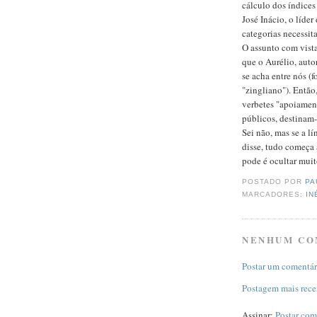
cálculo dos índices
José Inácio, o líde
categorias necessit
O assunto com vista
que o Aurélio, aut
se acha entre nós (
"zingliano"). Então
verbetes "apoiamen
públicos, destinam-s
Sei não, mas se a l
disse, tudo começa 
pode é ocultar muit
POSTADO POR
PA
MARCADORES:
IN
NENHUM CO
Postar um comentár
Postagem mais rece
Assinar:
Postar com