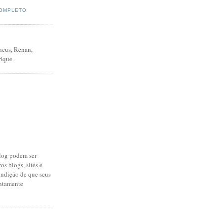
COMPLETO
heus, Renan,
ique.
log podem ser
os blogs, sites e
ondição de que seus
untamente