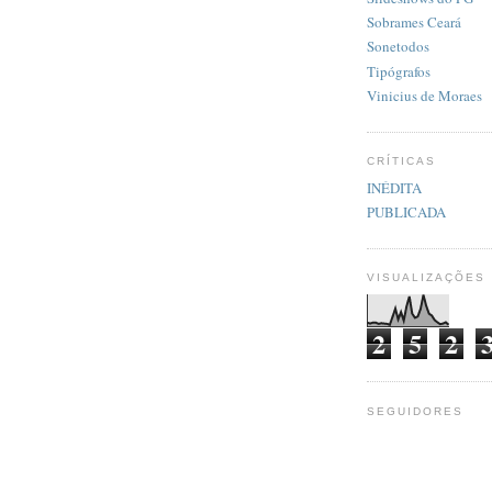
Sobrames Ceará
Sonetodos
Tipógrafos
Vinicius de Moraes
CRÍTICAS
INÉDITA
PUBLICADA
VISUALIZAÇÕES
2
5
2
SEGUIDORES