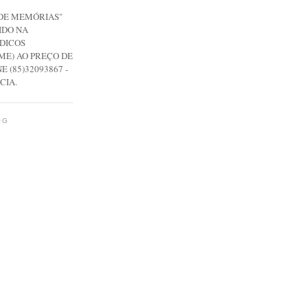
 DE MEMÓRIAS"
IDO NA
DICOS
ME) AO PREÇO DE
E (85)32093867 -
CIA.
OG