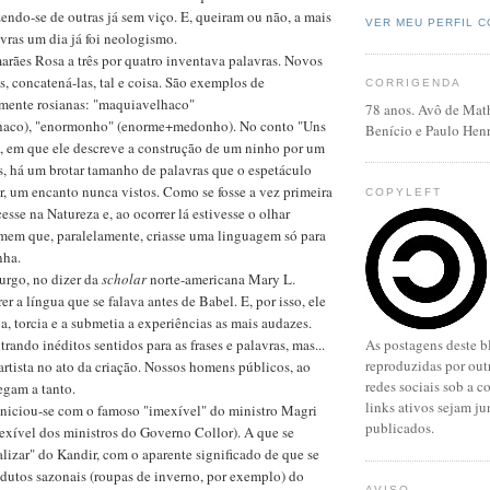
zendo-se de outras já sem viço. E, queiram ou não, a mais
VER MEU PERFIL 
avras um dia já foi neologismo.
rães Rosa a três por quatro inventava palavras. Novos
, concatená-las, tal e coisa. São exemplos de
CORRIGENDA
mente rosianas: "maquiavelhaco"
78 anos. Avô de Mat
haco), "enormonho" (enorme+medonho). No conto "Uns
Benício e Paulo Henr
, em que ele descreve a construção de um ninho por um
s, há um brotar tamanho de palavras que o espetáculo
r, um encanto nunca vistos. Como se fosse a vez primeira
COPYLEFT
sse na Natureza e, ao ocorrer lá estivesse o olhar
mem que, paralelamente, criasse uma linguagem só para
nha.
urgo, no dizer da
scholar
norte-americana Mary L.
er a língua que se falava antes de Babel. E, por isso, ele
, torcia e a submetia a experiências as mais audazes.
rando inéditos sentidos para as frases e palavras, mas...
As postagens deste b
reproduzidas por outr
 artista no ato da criação. Nossos homens públicos, ao
redes sociais sob a c
egam a tanto.
links ativos sejam j
iniciou-se com o famoso "imexível" do ministro Magri
publicados.
mexível dos ministros do Governo Collor). A que se
lizar" do Kandir, com o aparente significado de que se
odutos sazonais (roupas de inverno, por exemplo) do
AVISO