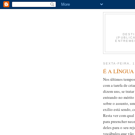
DESTI
(PUBLIC
ENTREMEN
SEXTA-FEIRA, 
É A LÍNGUA
Nos últimos tempos,
com a tarefa de cria
dizem uns, se trata
entrando no mérito 
sobre o assunto, um
exílio está sendo,
Resta ver com qual 
para preencher nece
deles para o seu re
vocábulos que vão v